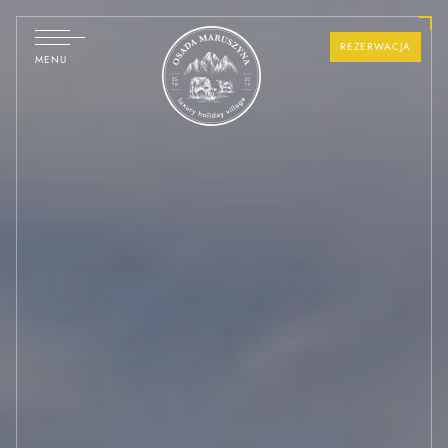
REZERWACJA
MENU
OFERTY
DOMY
SPECJALNE