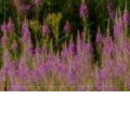
aktualności
google maps
Goście o nas
Blog
Lokalizacja
Opinie
ZADZWOŃ
DOJAZD
PROMOCJE
ABC DOMKÓW