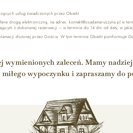
czących usług świadczonych przez Obiekt.
słane drogą elektroniczną, na adres: kontakt@osadamaruszyna.pl w te
ikającym z dokonanej rezerwacji – w terminie do 14 dni od daty, w jaki
klamacji złożonej przez Gościa. W tym terminie Obiekt poinformuje Go
j wymienionych zaleceń. Mamy nadziej
 miłego wypoczynku i zapraszamy do 