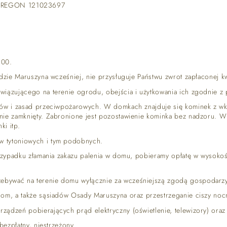
9, REGON 121023697
:00.
dzie Maruszyna wcześniej, nie przysługuje Państwu zwrot zapłaconej kw
ązującego na terenie ogrodu, obejścia i użytkowania ich zgodnie z p
sów i zasad przeciwpożarowych. W domkach znajduje się kominek z w
ie zamknięty. Zabronione jest pozostawienie kominka bez nadzoru. W
ki itp.
 tytoniowych i tym podobnych.
rzypadku złamania zakazu palenia w domu, pobieramy opłatę w wysokości
bywać na terenie domu wyłącznie za wcześniejszą zgodą gospodarzy
iom, a także sąsiadów Osady Maruszyna oraz przestrzeganie ciszy no
ądzeń pobierających prąd elektryczny (oświetlenie, telewizory) oraz 
bezpłatny, niestrzeżony.