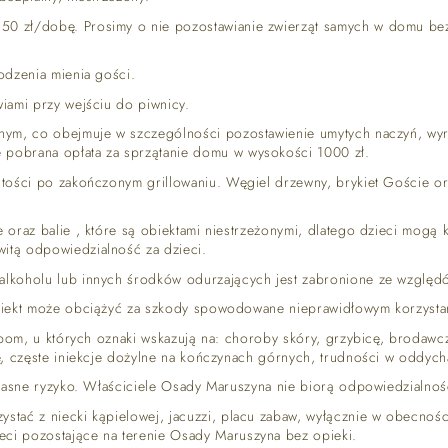
0 zł/dobę. Prosimy o nie pozostawianie zwierząt samych w domu bez 
odzenia mienia gości.
iami przy wejściu do piwnicy.
anym, co obejmuje w szczególności pozostawienie umytych naczyń, wyr
 pobrana opłata za sprzątanie domu w wysokości 1000 zł.
stości po zakończonym grillowaniu. Węgiel drzewny, brykiet Goście or
e oraz balie , które są obiektami niestrzeżonymi, dlatego dzieci mogą
itą odpowiedzialność za dzieci.
alkoholu lub innych środków odurzających jest zabronione ze względ
biekt może obciążyć za szkody spowodowane nieprawidłowym korzystani
obom, u których oznaki wskazują na: choroby skóry, grzybicę, brodawcz
kę, częste iniekcje dożylne na kończynach górnych, trudności w oddy
własne ryzyko. Właściciele Osady Maruszyna nie biorą odpowiedzialnośc
stać z niecki kąpielowej, jacuzzi, placu zabaw, wyłącznie w obecnoś
ci pozostające na terenie Osady Maruszyna bez opieki.