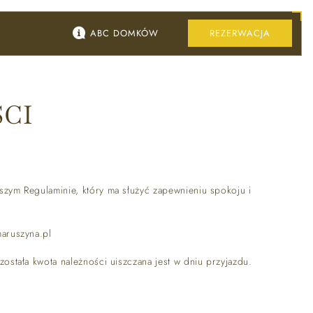
ABC DOMKÓW
REZERWACJA
Baseny, balie i jacuzzi
CI
WELLENSS
zym Regulaminie, który ma służyć zapewnieniu spokoju i
maruszyna.pl
stała kwota należności uiszczana jest w dniu przyjazdu.