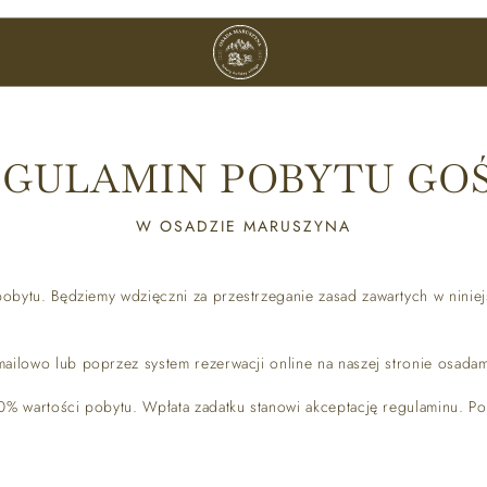
DOMY
EGULAMIN POBYTU GOŚ
W OSADZIE MARUSZYNA
bytu. Będziemy wdzięczni za przestrzeganie zasad zawartych w niniejs
ailowo lub poprzez system rezerwacji online na naszej stronie osada
% wartości pobytu. Wpłata zadatku stanowi akceptację regulaminu. Pozo