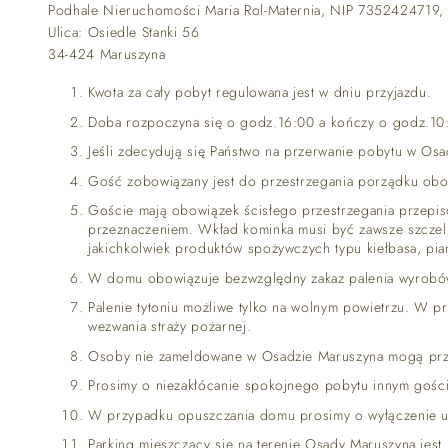
Podhale Nieruchomości Maria Rol-Maternia, NIP 735242471
Ulica: Osiedle Stanki 56
34-424 Maruszyna
Kwota za cały pobyt regulowana jest w dniu przyjazdu.
Doba rozpoczyna się o godz.16:00 a kończy o godz.10
Jeśli zdecydują się Państwo na przerwanie pobytu w Osa
Gość zobowiązany jest do przestrzegania porządku obowi
Goście mają obowiązek ścisłego przestrzegania przepi
przeznaczeniem. Wkład kominka musi być zawsze szczeln
jakichkolwiek produktów spożywczych typu kiełbasa, pian
W domu obowiązuje bezwzględny zakaz palenia wyrobów
Palenie tytoniu możliwe tylko na wolnym powietrzu. W p
wezwania straży pożarnej.
Osoby nie zameldowane w Osadzie Maruszyna mogą prze
Prosimy o niezakłócanie spokojnego pobytu innym gośc
W przypadku opuszczania domu prosimy o wyłączenie urz
Parking mieszczący się na terenie Osady Maruszyna jest 