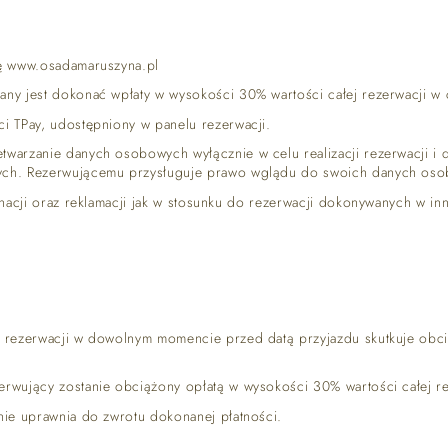
nę www.osadamaruszyna.pl
ny jest dokonać wpłaty w wysokości 30% wartości całej rezerwacji w 
i TPay, udostępniony w panelu rezerwacji.
twarzanie danych osobowych wyłącznie w celu realizacji rezerwacji 
ch. Rezerwującemu przysługuje prawo wglądu do swoich danych osobow
gnacji oraz reklamacji jak w stosunku do rezerwacji dokonywanych w in
GALERIA
 w rezerwacji w dowolnym momencie przed datą przyjazdu skutkuje ob
erwujący zostanie obciążony opłatą w wysokości 30% wartości całej r
nie uprawnia do zwrotu dokonanej płatności.