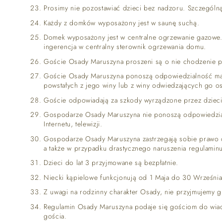
Prosimy nie pozostawiać dzieci bez nadzoru. Szczególn
Każdy z domków wyposażony jest w saunę suchą.
Domek wyposażony jest w centralne ogrzewanie gazowe. 
ingerencja w centralny sterownik ogrzewania domu.
Goście Osady Maruszyna proszeni są o nie chodzenie po
Goście Osady Maruszyna ponoszą odpowiedzialność mate
powstałych z jego winy lub z winy odwiedzających go o
Goście odpowiadają za szkody wyrządzone przez dzieci
Gospodarze Osady Maruszyna nie ponoszą odpowiedzia
Internetu, telewizji.
Gospodarze Osady Maruszyna zastrzegają sobie prawo 
a także w przypadku drastycznego naruszenia regulamin
Dzieci do lat 3 przyjmowane są bezpłatnie.
Niecki kąpielowe funkcjonują od 1 Maja do 30 Września i
Z uwagi na rodzinny charakter Osady, nie przyjmujemy gr
Regulamin Osady Maruszyna podaje się gościom do wiad
gościa.