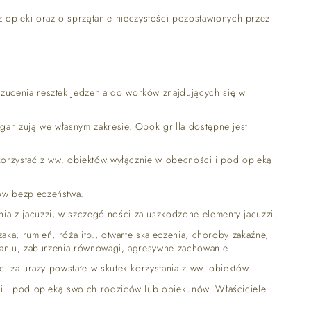
opieki oraz o sprzątanie nieczystości pozostawionych przez
zucenia resztek jedzenia do worków znajdujących się w
ganizują we własnym zakresie. Obok grilla dostępne jest
 korzystać z ww. obiektów wyłącznie w obecności i pod opieką
ów bezpieczeństwa.
a z jacuzzi, w szczególności za uszkodzone elementy jacuzzi.
aka, rumień, róża itp., otwarte skaleczenia, choroby zakaźne,
chaniu, zaburzenia równowagi, agresywne zachowanie.
i za urazy powstałe w skutek korzystania z ww. obiektów.
ci i pod opieką swoich rodziców lub opiekunów. Właściciele