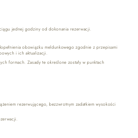
ciągu jednej godziny od dokonania rezerwacji.
i dopełnienia obowiązku meldunkowego zgodnie z przepisami
ych i ich aktualizacji.
nych formach. Zasady te określone zostały w punktach
KONTAKT
ciążeniem rezerwującego, bezzwrotnym zadatkiem wysokości
ezerwacji.