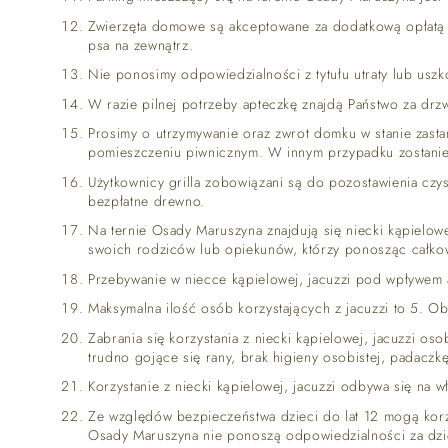
Zwierzęta domowe są akceptowane za dodatkową opłatą 5
psa na zewnątrz.
Nie ponosimy odpowiedzialności z tytułu utraty lub uszk
W razie pilnej potrzeby apteczkę znajdą Państwo za drzw
Prosimy o utrzymywanie oraz zwrot domku w stanie zast
pomieszczeniu piwnicznym. W innym przypadku zostanie
Użytkownicy grilla zobowiązani są do pozostawienia czy
bezpłatne drewno.
Na ternie Osady Maruszyna znajdują się niecki kąpielow
swoich rodziców lub opiekunów, którzy ponosząc całkow
Przebywanie w niecce kąpielowej, jacuzzi pod wpływem 
Maksymalna ilość osób korzystających z jacuzzi to 5. O
Zabrania się korzystania z niecki kąpielowej, jacuzzi os
trudno gojące się rany, brak higieny osobistej, padacz
Korzystanie z niecki kąpielowej, jacuzzi odbywa się na 
Ze względów bezpieczeństwa dzieci do lat 12 mogą korzy
Osady Maruszyna nie ponoszą odpowiedzialności za dzie