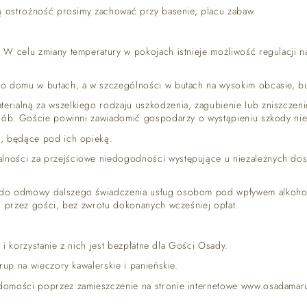
ą ostrożność prosimy zachować przy basenie, placu zabaw.
W celu zmiany temperatury w pokojach istnieje możliwość regulacji n
 domu w butach, a w szczególności w butach na wysokim obcasie, but
rialną za wszelkiego rodzaju uszkodzenia, zagubienie lub zniszczen
sób. Goście powinni zawiadomić gospodarzy o wystąpieniu szkody niez
, będące pod ich opieką.
lności za przejściowe niedogodności występujące u niezależnych d
do odmowy dalszego świadczenia usług osobom pod wpływem alkoholu
u przez gości, bez zwrotu dokonanych wcześniej opłat.
 korzystanie z nich jest bezpłatne dla Gości Osady.
up na wieczory kawalerskie i panieńskie.
omości poprzez zamieszczenie na stronie internetowe www.osadamaru