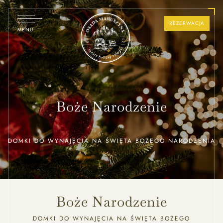
REZERWACJA
MENU
OFERTY
DOMY
SPECJALNE
Boże Narodzenie
DOMKI DO WYNAJĘCIA NA ŚWIĘTA BOŻEGO NARODZENIA
Boże Narodzenie
DOMKI DO WYNAJĘCIA NA ŚWIĘTA BOŻEGO