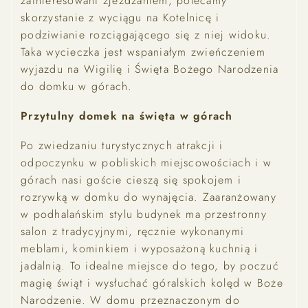
zainteresowani zjeżdżaniem, polecamy
skorzystanie z wyciągu na Kotelnicę i
podziwianie rozciągającego się z niej widoku.
Taka wycieczka jest wspaniałym zwieńczeniem
wyjazdu na Wigilię i Święta Bożego Narodzenia
do domku w górach.
Przytulny domek na święta w górach
Baseny, balie i jacuzzi
ATRAKCJE
WELLENSS
Po zwiedzaniu turystycznych atrakcji i
odpoczynku w pobliskich miejscowościach i w
górach nasi goście cieszą się spokojem i
rozrywką w domku do wynajęcia. Zaaranżowany
w podhalańskim stylu budynek ma przestronny
salon z tradycyjnymi, ręcznie wykonanymi
meblami, kominkiem i wyposażoną kuchnią i
jadalnią. To idealne miejsce do tego, by poczuć
magię świąt i wysłuchać góralskich kolęd w Boże
Narodzenie. W domu przeznaczonym do