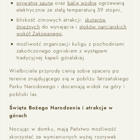
prywatną saunę
oraz
balię wodną
ogrzewaną
elektrycznie ze stałą temperaturą 39 stopni,
bliskość zimowych atrakcji:
skuterów
śnieżnych
do wynajęcia i
stoków narciarskich
wokół Zakopanego
,
możliwość organizacji kuligu z pochodniami
zakończonego ogniskiem z występem
tradycyjnej kapeli góralskiej.
Wielbiciele przyrody cenią sobie spacery po
terenie znajdującego się w pobliżu Tatrzańskiego
Parku Narodowego i doceniają widok na góry i
pobliski las.
Święta Bożego Narodzenia i atrakcje w
górach
Nocując w domku, mają Państwo możliwość
skorzystać ze wymienionych wyżej rozrywek.