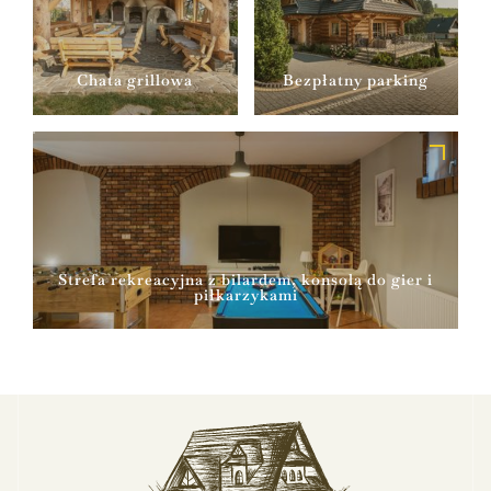
Chata grillowa
Bezpłatny parking
Strefa rekreacyjna z bilardem, konsolą do gier i
piłkarzykami