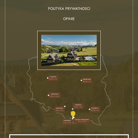
POLITYKA PRYWATNOSCI
OPINIE
POZNAŃ
540 km / 6h
WARSZAWA
385 km / 5h
WROCŁAW
355 km / 4.5h
KRAKÓW
95 km / 1.3h
RZESZÓW
KATOWICE
225 km / 3h
165 km / 2h
BIAŁKA TATRZAŃSKA
ZAKOPANE
12 km / 0,15h
15 km / 0.2h