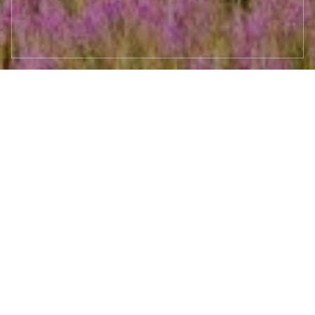
aktualności
google maps
Goście o nas
Blog
Lokalizacja
Opinie
ZADZWOŃ
DOJAZD
PROMOCJE
ABC DOMKÓW