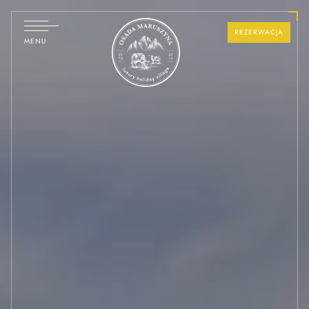
REZERWACJA
MENU
OFERTY
DOMY
SPECJALNE