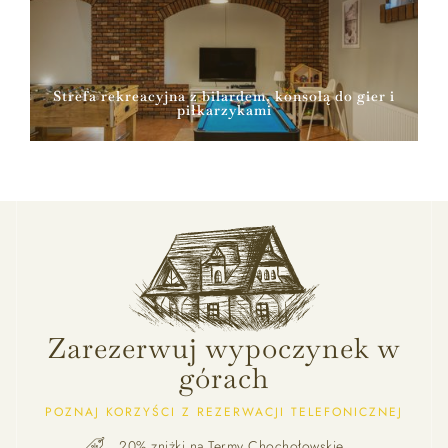
Strefa rekreacyjna z bilardem, konsolą do gier i
piłkarzykami
Zarezerwuj wypoczynek w
górach
POZNAJ KORZYŚCI Z REZERWACJI TELEFONICZNEJ
20% zniżki na Termy Chochołowskie