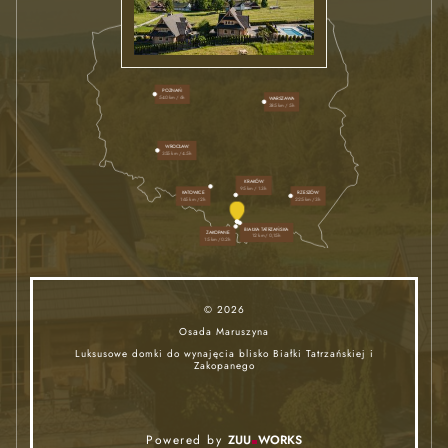
POZNAŃ
540 km / 6h
WARSZAWA
385 km / 5h
WROCŁAW
355 km / 4.5h
KRAKÓW
95 km / 1.3h
RZESZÓW
KATOWICE
225 km / 3h
165 km / 2h
BIAŁKA TATRZAŃSKA
ZAKOPANE
12 km / 0,15h
15 km / 0.2h
© 2026
Osada Maruszyna
Luksusowe domki do wynajęcia blisko Białki Tatrzańskiej i
Zakopanego
Powered by
ZUU
WORKS