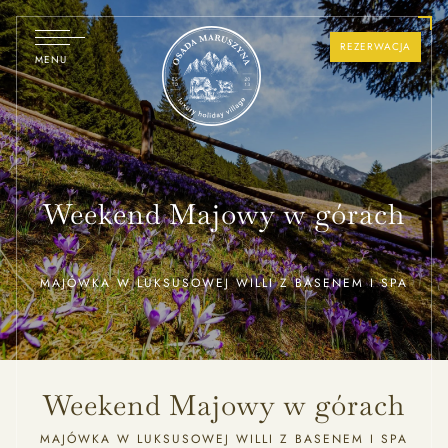
REZERWACJA
MENU
OFERTY
DOMY
SPECJALNE
Weekend Majowy w górach
MAJÓWKA W LUKSUSOWEJ WILLI Z BASENEM I SPA
Weekend Majowy w górach
MAJÓWKA W LUKSUSOWEJ WILLI Z BASENEM I SPA