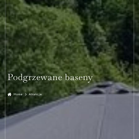
Podgrzewane baseny
Home
Atrakcje